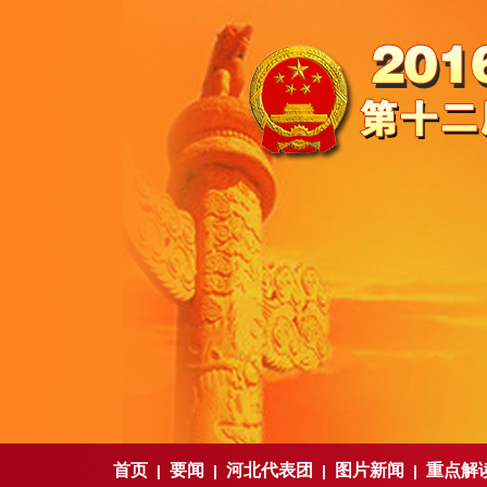
首页
要闻
河北代表团
图片新闻
重点解
|
|
|
|