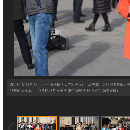
2016年3月5日上午，十二届全国人大四次会议在北京开幕。各路记者云集
别样的风景线。（齐鲁网记者 张晓博 张伟 张帅 刘畅 孔冠军 张雯婷摄）