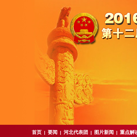
首页
要闻
河北代表团
图片新闻
重点解
|
|
|
|